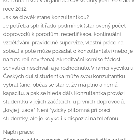
Konzultantkou v organizaci České duly jsem se stala v
roce 2012.
Jak se člověk stane konzultantkou?
Je potřeba splnit řadu podmínek (stanovený počet
doprovodů k porodům, recertifikace, kontinuální
vzdělávání, pravidelné supervize, vlastní práce na
sobě...) a poté může požádat o konzultantství (nebo je
na tuto roli navržena). Akreditační komise žádost
schválí či neschválí a je rozhodnuto. V rámci výcviku u
Českých dul si studentka může svou konzultantku
vybrat (ano, občas se stane, že má plno a nemá
kapacitu, a pak se hledá dál). Konzultantka provází
studentku v jejích začátcích, u prvních doprovodů,
„kryje jí záda“. Není fyzicky přítomná při práci
studentky, ale je kdykoli k dispozici na telefonu.
Náplň práce: