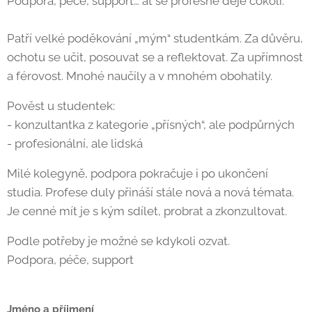
Podpora, péče, support… ať se profesně děje cokoli.
Patří velké poděkování „mým“ studentkám. Za důvěru,
ochotu se učit, posouvat se a reflektovat. Za upřímnost
a férovost. Mnohé naučily a v mnohém obohatily.
Pověst u studentek:
- konzultantka z kategorie „přísných“, ale podpůrných
- profesionální, ale lidská
Milé kolegyně, podpora pokračuje i po ukončení
studia. Profese duly přináší stále nová a nová témata.
Je cenné mít je s kým sdílet, probrat a zkonzultovat.
Podle potřeby je možné se kdykoli ozvat.
Podpora, péče, support
Jméno a příjmení