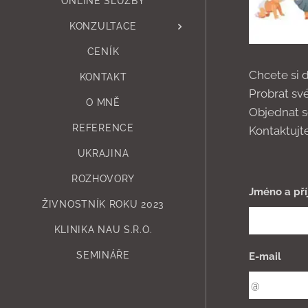
ONLINE SLUŽBY
KONZULTACE
CENÍK
Chcete si 
KONTAKT
Probrat sv
O MNĚ
Objednat 
REFERENCE
Kontaktujt
UKRAJINA
ROZHOVORY
Jméno a pří
ŽIVNOSTNÍK ROKU 2023
KLINIKA NAU S.R.O.
SEMINÁŘE
E-mail