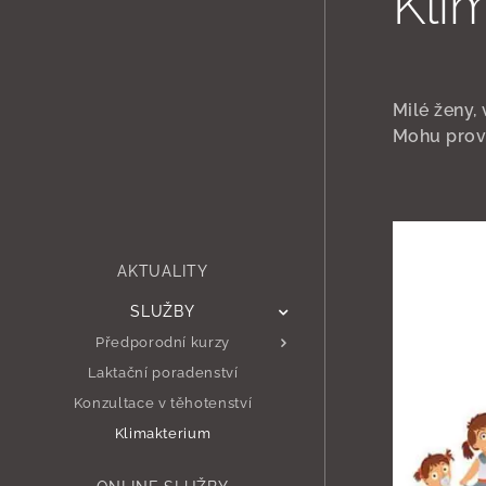
Kli
Milé ženy,
Mohu prová
AKTUALITY
SLUŽBY
Předporodní kurzy
Laktační poradenství
Konzultace v těhotenství
Klimakterium