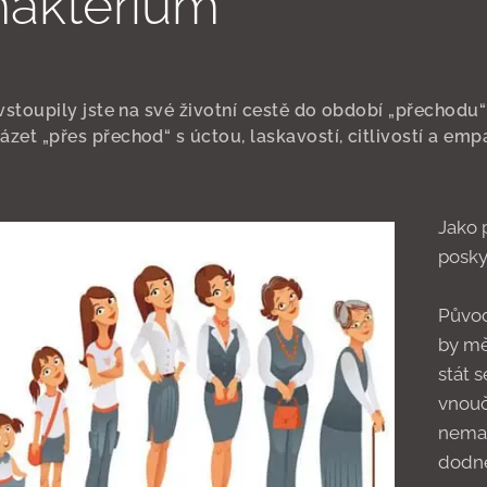
makterium
 vstoupily jste na své životní cestě do období „přechodu“
zet „přes přechod“ s úctou, laskavostí, citlivostí a empa
Jako 
posky
Původ
by mě
stát 
vnouč
neman
dodne