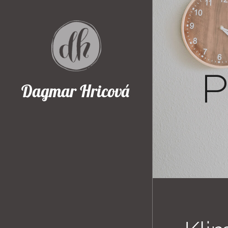
P
Dagmar Hricová