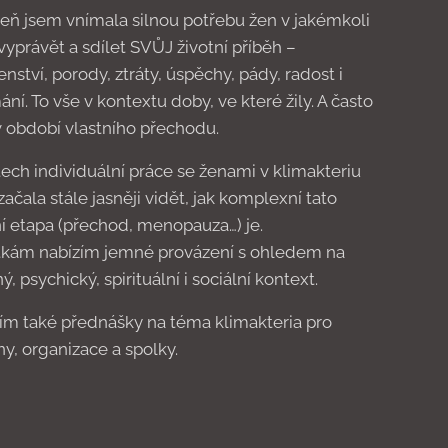
eň jsem vnímala silnou potřebu žen v jakémkoli
vyprávět a sdílet SVŮJ životní příběh –
nství, porody, ztráty, úspěchy, pády, radost i
ní. To vše v kontextu doby, ve které žily. A často
v období vlastního přechodu.
tech individuální práce se ženami v klimakteriu
ačala stále jasněji vidět, jak komplexní tato
ní etapa (přechod, menopauza…) je.
tkám nabízím jemné provázení s ohledem na
ý, psychický, spirituální i sociální kontext.
ím také přednášky na téma klimakteria pro
ny, organizace a spolky.