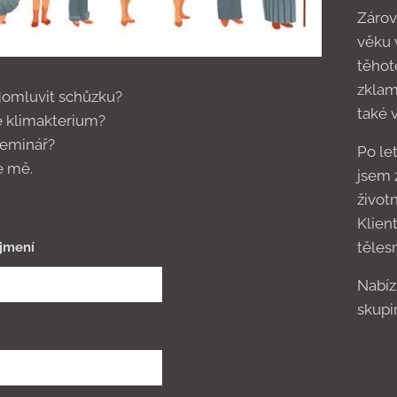
Zárov
věku 
těhote
zklamá
domluvit schůzku?
také 
é klimakterium?
seminář?
Po le
e mě.
jsem z
život
Klien
tělesn
jmení
Nabíz
skupi