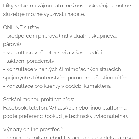
Díky velkému zájmu tato možnost pokračuje a online
služeb je možné využívat i nadále.
ONLINE služby:
- předporodní příprava (individuální, skupinová,
párová)
- konzultace v těhotenství a v šestinedělí
- laktační poradenství
- konzultace v náhlých či mimořádných situacích
spojených s těhotenstvím, porodem a šestinedělím
- konzultace pro klienty v období klimakteria
Setkání mohou probíhat přes:
Facebook, telefon, WhatsApp nebo jinou platformu
podle preferencí (pokud je technicky zvládnutelná).
Výhody online prostředí:
- není nutné nikam chodit, stačí papuče a deka, a když