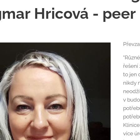
mar Hricová - peer 
Převzat
"Různé 
řešení 
to jen 
nikdy 
neodži
v budo
potřeb
potřeb
Klinic
více ú