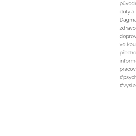
původn
duly a 
Dagmar
zdravo
doprov
velkou
přecho
inform
pracov
#psych
#vysle