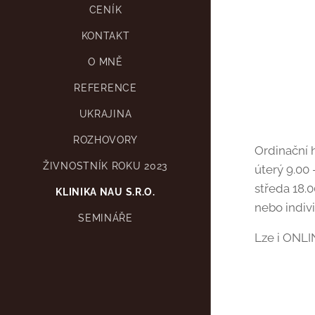
CENÍK
KONTAKT
O MNĚ
REFERENCE
UKRAJINA
ROZHOVORY
Ordinační 
ŽIVNOSTNÍK ROKU 2023
úterý 9.00 
středa 18.0
KLINIKA NAU S.R.O.
nebo indiv
SEMINÁŘE
Lze i ONLI