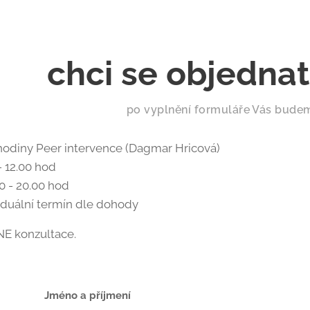
chci se objednat
po vyplnění formuláře Vás bude
hodiny Peer intervence (Dagmar Hricová)
- 12.00 hod
0 - 20.00 hod
iduální termín dle dohody
NE konzultace.
Jméno a příjmení