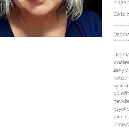
interv
Co to 
**********
Dagmar
**********
Dagmar
v naše
ženy v 
pouze 
systém
důleži
nevyžad
psycho
tam, n
interv