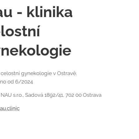
u - klinika
lostní
nekologie
a celostní gynekologie v Ostravě.
no od 6/2024
 NAU s.r.o., Sadová 1892/41, 702 00 Ostrava
u.clinic