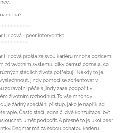
ence.
znamená?
*********************
 Hricová - peer interventka
********************
 Hricová prošla za svou kariéru mnoha pozicemi
m zdravotním systému, díky čemuž poznala, co
různých stádiích života potřebují. Někdy to je
vyslechnout, jindy pomoci se zorientovat v
u zdravotní péče a jindy zase podpořit v
tém životním rozhodnutí. To vše mnohdy
uje žádný speciální přístup, jako je například
terapie. Často stačí jedna či dvě konzultace, být
aslouchat, umět podpořit. A přesně to je úkol peer
entky. Dagmar má za sebou bohatou kariéru