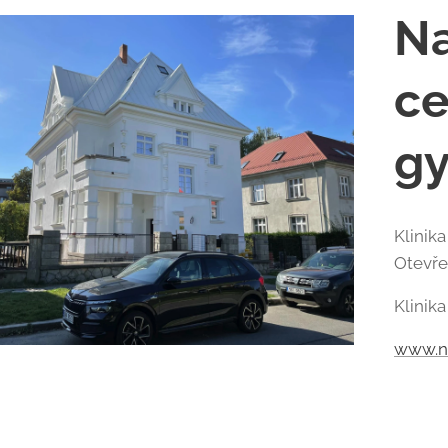
Na
ce
gy
Klinik
Otevře
Klinika
www.na