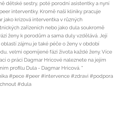
ě dětské sestry, poté porodní asistentky a nyní
peer interventky. Kromě naší kliniky pracuje
 jako krizová interventka v různých
tnických zařízeních nebo jako dula soukromě
ází ženy k porodům a sama duly vzdělává. Její
 oblastí zájmu je také péče o ženy v období
du, velmi opomíjené fázi života každé ženy. Více
ací o práci Dagmar Hricové naleznete na jejím
ním profilu Dula - Dagmar Hricová. "
ika #pece #peer #intervence #zdravi #podpora
chnout #dula