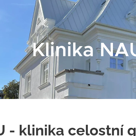
Klinika NAU
 - klinika celostní 