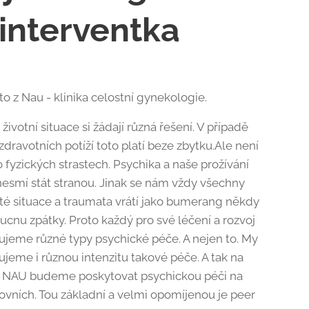
interventka
o z Nau - klinika celostní gynekologie.
životní situace si žádají různá řešení. V případě
zdravotních potíží toto platí beze zbytku.Ale není
o fyzických strastech. Psychika a naše prožívání
nesmí stát stranou. Jinak se nám vždy všechny
té situace a traumata vrátí jako bumerang někdy
ucnu zpátky. Proto každý pro své léčení a rozvoj
ujeme různé typy psychické péče. A nejen to. My
ujeme i různou intenzitu takové péče. A tak na
e NAU budeme poskytovat psychickou péči na
rovních. Tou základní a velmi opomíjenou je peer